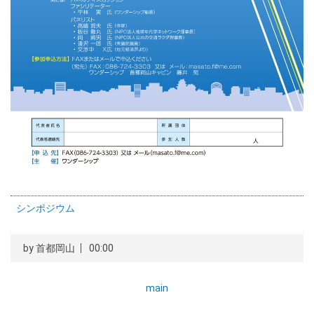
シンポジウム
by
首都岡山
00:00
main