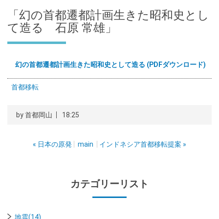
「幻の首都遷都計画生きた昭和史とし
て造る 石原 常雄」
幻の首都遷都計画生きた昭和史として造る (PDFダウンロード)
首都移転
by
首都岡山
18:25
«
日本の原発
main
インドネシア首都移転提案
»
カテゴリーリスト
地震(14)