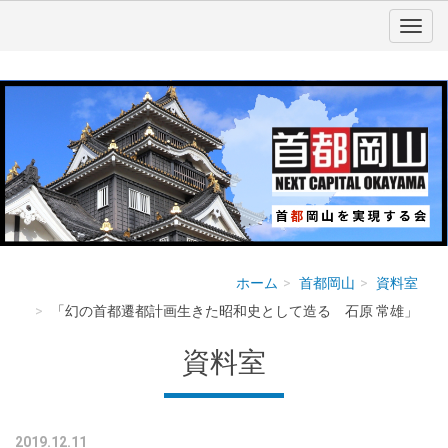
ホーム
首都岡山
資料室
「幻の首都遷都計画生きた昭和史として造る 石原 常雄」
資料室
2019.12.11