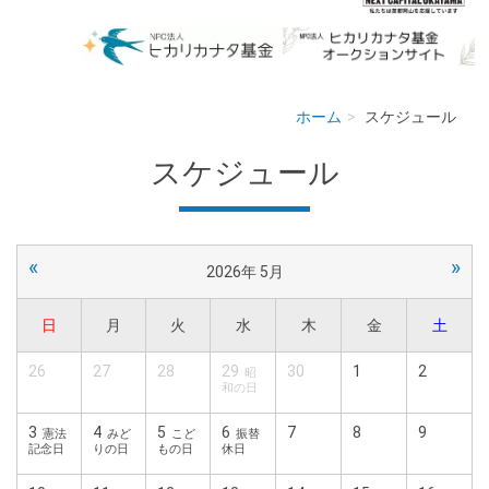
ホーム
スケジュール
スケジュール
«
»
2026年 5月
日
月
火
水
木
金
土
26
27
28
29
30
1
2
昭
和の日
3
4
5
6
7
8
9
憲法
みど
こど
振替
記念日
りの日
もの日
休日