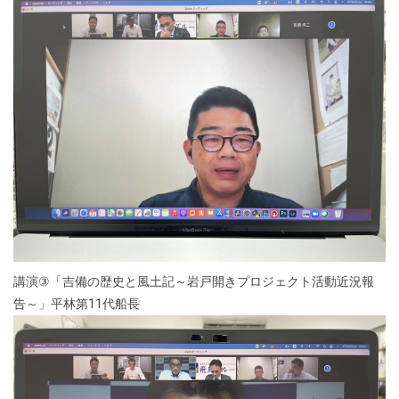
講演
③
「吉備の歴史と風土記～岩戸開きプロジェクト活動近況報
告～」平林第
11
代船長