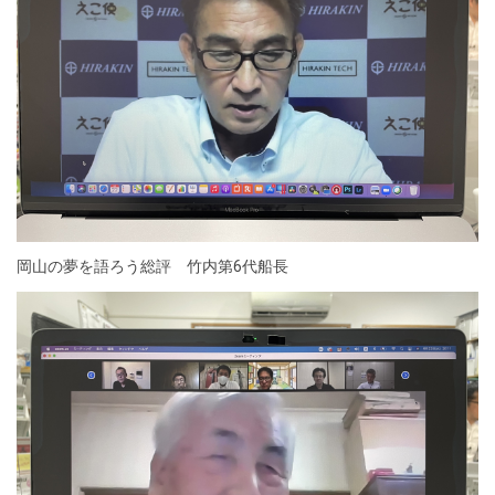
岡山の夢を語ろう総評 竹内第
6
代船長