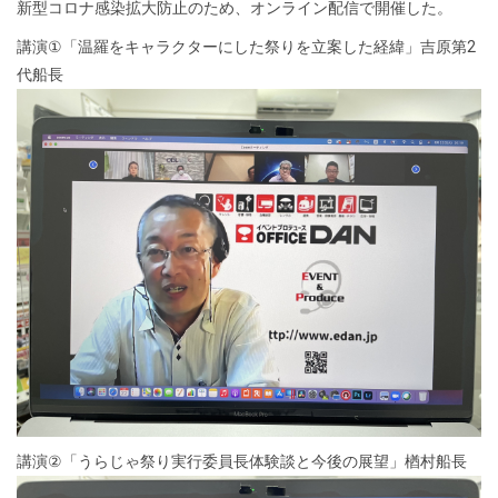
新型コロナ感染拡大防止のため、オンライン配信で開催した。
講演
①
「温羅をキャラクターにした祭りを立案した経緯」吉原第
2
代船長
講演
②
「うらじゃ祭り実行委員長体験談と今後の展望」楢村船長